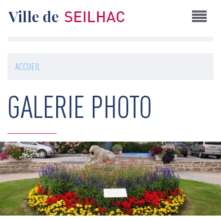
Aller
au
contenu
principal
ACCUEIL
GALERIE PHOTO
Image