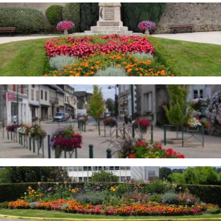
Image
Image
Image