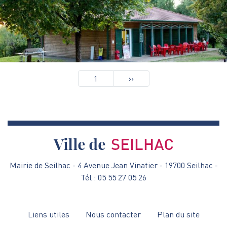
Pagination
1
Page
››
suivante
Mairie de Seilhac - 4 Avenue Jean Vinatier - 19700 Seilhac -
Tél : 05 55 27 05 26
Menu
Liens utiles
Nous contacter
Plan du site