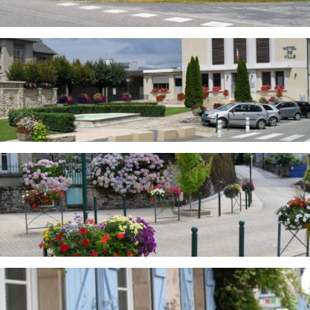
Image
Image
Image