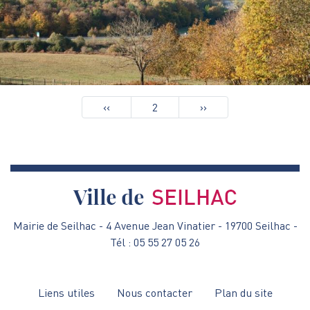
Pagination
Page
‹‹
2
Page
››
précédente
suivante
Mairie de Seilhac - 4 Avenue Jean Vinatier - 19700 Seilhac -
Tél : 05 55 27 05 26
Menu
Liens utiles
Nous contacter
Plan du site