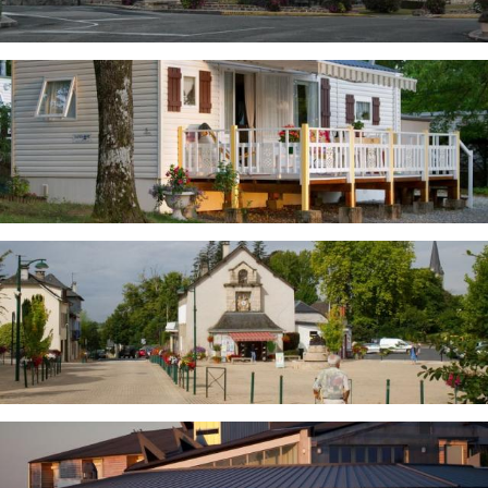
Image
Image
Image