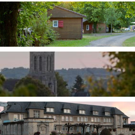
Image
Image
Image