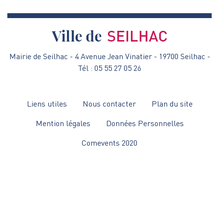
Mairie de Seilhac - 4 Avenue Jean Vinatier - 19700 Seilhac -
Tél : 05 55 27 05 26
Menu
Liens utiles
Nous contacter
Plan du site
Pied
Mention légales
Données Personnelles
de
Comevents 2020
page