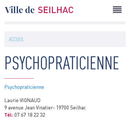
Aller
au
contenu
principal
ACCUEIL
PSYCHOPRATICIENNE
Psychopraticienne
Laurie VIGNAUD
9 avenue Jean Vinatier- 19700 Seilhac
Tél:
07 67 18 22 32