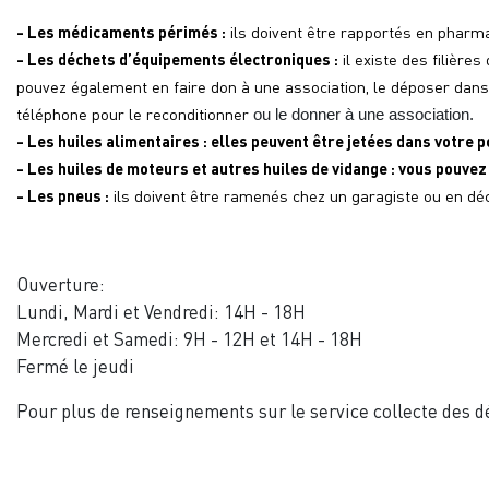
- Les médicaments périmés :
 ils doivent être rapportés en pharmac
- Les déchets 
d
’
équipements
 électroniques :
 il existe des filière
pouvez également en faire don à une association, le dép
oser dans 
téléphone pour le 
recond
i
tionner
ou le donner à une association.
- Les huiles alimentaires : 
elles peuvent être jetées dans votre p
- Les huiles de moteurs et autres huiles de v
i
dange :
vous pouvez l
- Les pneus :
 ils doivent être ramenés chez un garagiste ou en déc
Ouverture:
Lundi, Mardi et Vendredi: 14H - 18H
Mercredi et Samedi: 9H - 12H et 14H - 18H
Fermé le jeudi
Pour plus de renseignements sur le service collecte des 