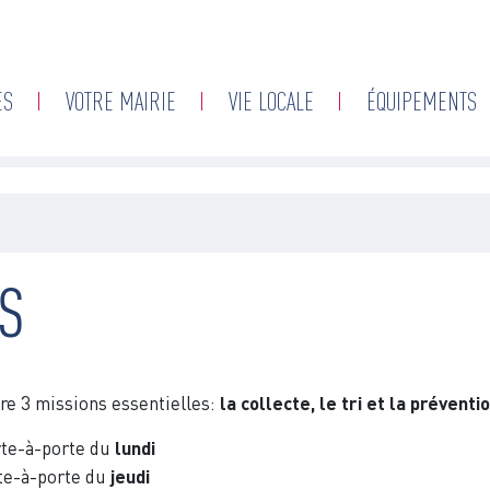
Aller
au
contenu
ES
VOTRE MAIRIE
VIE LOCALE
ÉQUIPEMENTS
principal
TS
re 3 missions essentielles:
la collecte, le tri et la préventio
rte-à-porte du
lundi
te-à-porte du
jeudi