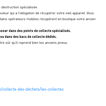
de destruction spécialisée.
teur qui a l’obligation de récupérer votre vieil appareil. Vous 
tains 
opérateurs
 mobiles ré
cupèrent en boutique votre ancien 
poser dans des points de collecte spécialisés.
 ou dans des bacs de collecte dédiés.
tre sûr 
qu
’
il
 reprend bien les anciens pneus.
e/collecte-des-dechets/les-collectes