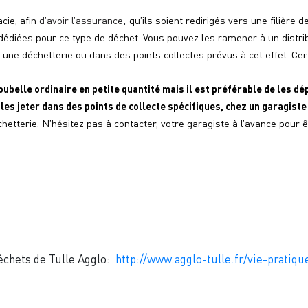
,
ie, afin 
d’avoir l’
assurance
 qu’ils soient redirigés vers une filière 
s dédiées pour ce type de déchet. Vous pouvez les ramener à un distribu
une déchetterie ou dans des points collectes prévus à cet effet. Cer
oubelle ordinaire en petite quantité mais il est préférable de les dé
es jeter dans des points de collecte spécifiques, chez un garagiste
hetterie. N’hésit
ez 
pas 
à
 contacter
, 
votre 
garagiste à l’avance pour ê
déchets de Tulle Agglo:
http://www.agglo-tulle.fr/vie-pratiqu