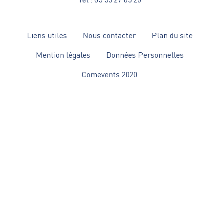
Menu
Liens utiles
Nous contacter
Plan du site
Pied
Mention légales
Données Personnelles
de
Comevents 2020
page