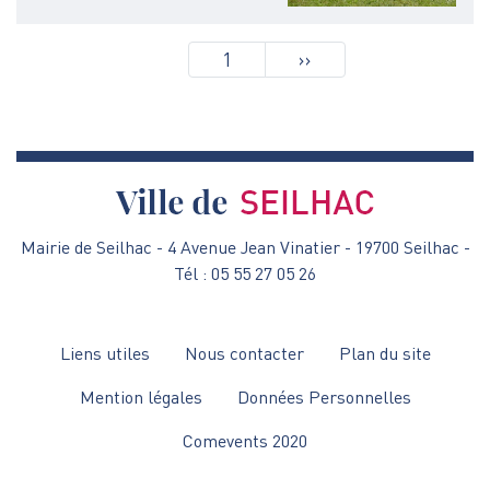
Pagination
1
Page
››
suivante
Mairie de Seilhac - 4 Avenue Jean Vinatier - 19700 Seilhac -
Tél : 05 55 27 05 26
Menu
Liens utiles
Nous contacter
Plan du site
Pied
Mention légales
Données Personnelles
de
Comevents 2020
page