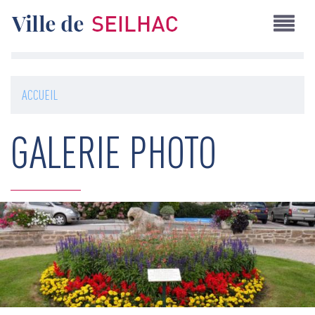
Aller
au
contenu
principal
ACCUEIL
GALERIE PHOTO
Image