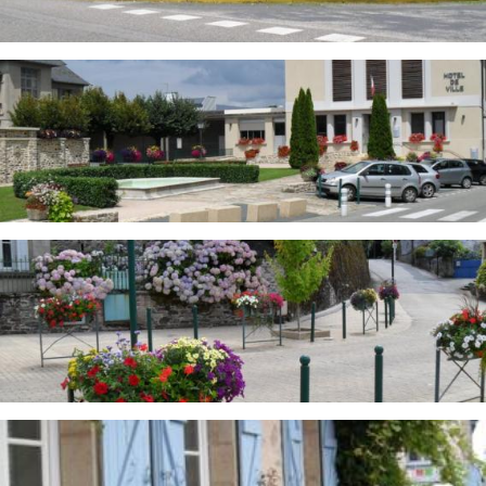
Image
Image
Image