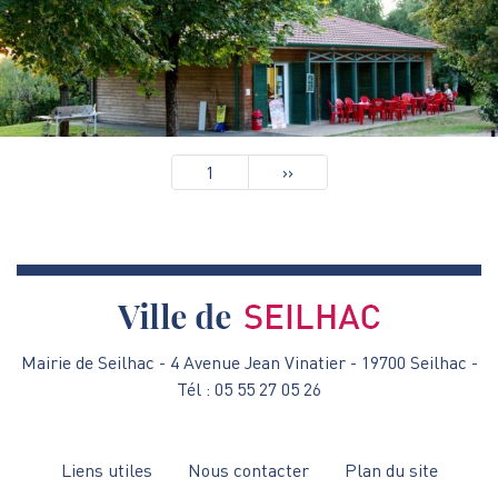
Pagination
1
Page
››
suivante
Mairie de Seilhac - 4 Avenue Jean Vinatier - 19700 Seilhac -
Tél : 05 55 27 05 26
Menu
Liens utiles
Nous contacter
Plan du site