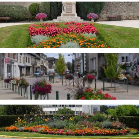
Image
Image
Image