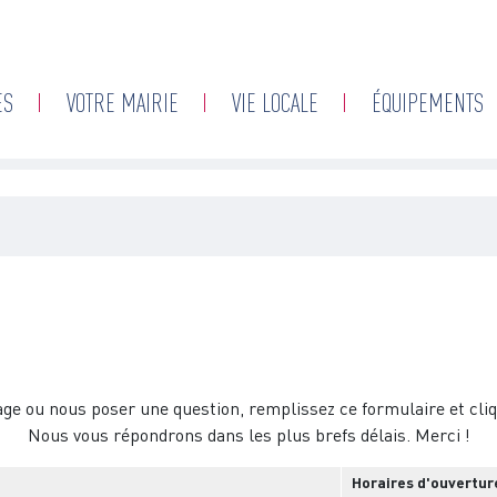
Aller
au
contenu
ES
VOTRE MAIRIE
VIE LOCALE
ÉQUIPEMENTS
principal
e ou nous poser une question, remplissez ce formulaire et cliq
Nous vous répondrons dans les plus brefs délais. Merci !
Horaires d'ouverture