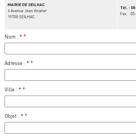
MAIRIE DE SEILHAC
Tél. : 0
4 Avenue Jean Vinatier
Fax. : 0
19700 SEILHAC
Formulaire
Nom : *
Adresse : *
Ville : *
Objet : *