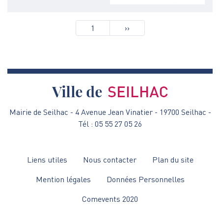
Pagination
1
Page
››
suivante
Mairie de Seilhac - 4 Avenue Jean Vinatier - 19700 Seilhac -
Tél : 05 55 27 05 26
Menu
Liens utiles
Nous contacter
Plan du site
Pied
Mention légales
Données Personnelles
de
Comevents 2020
page