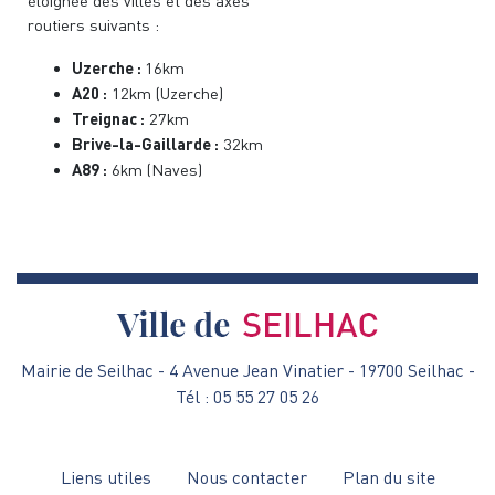
éloignée des villes et des axes
routiers suivants :
Uzerche :
16km
A20 :
12km (Uzerche)
Treignac :
27km
Brive-la-Gaillarde :
32km
A89 :
6km (Naves)
Mairie de Seilhac - 4 Avenue Jean Vinatier - 19700 Seilhac -
Tél : 05 55 27 05 26
Menu
Liens utiles
Nous contacter
Plan du site