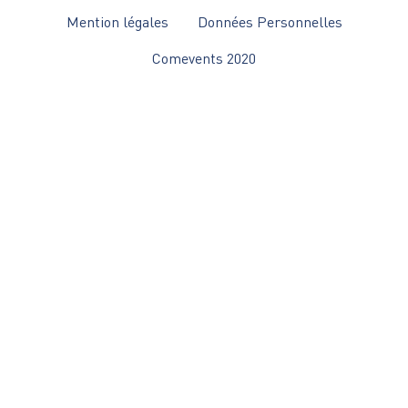
Pied
Mention légales
Données Personnelles
de
Comevents 2020
page