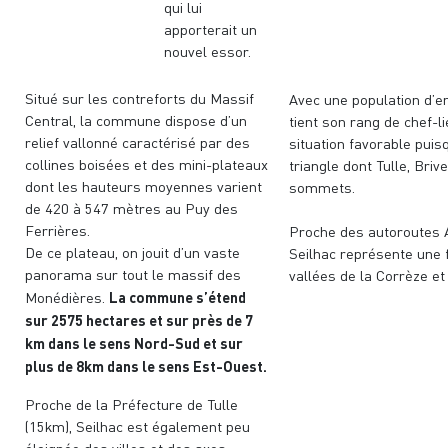
qui lui
apporterait un
nouvel essor.
Situé sur les contreforts du Massif
Avec une population d’e
Central, la commune dispose d’un
tient son rang de chef-l
relief vallonné caractérisé par des
situation favorable puis
collines boisées et des mini-plateaux
triangle dont Tulle, Briv
dont les hauteurs moyennes varient
sommets.
de 420 à 547 mètres au Puy des
Ferrières.
Proche des autoroutes A
De ce plateau, on jouit d’un vaste
Seilhac représente une f
panorama sur tout le massif des
vallées de la Corrèze et
La commune s’étend
Monédières.
sur 2575 hectares et sur près de 7
km dans le sens Nord-Sud et sur
plus de 8km dans le sens Est-Ouest.
Proche de la Préfecture de Tulle
(15km), Seilhac est également peu