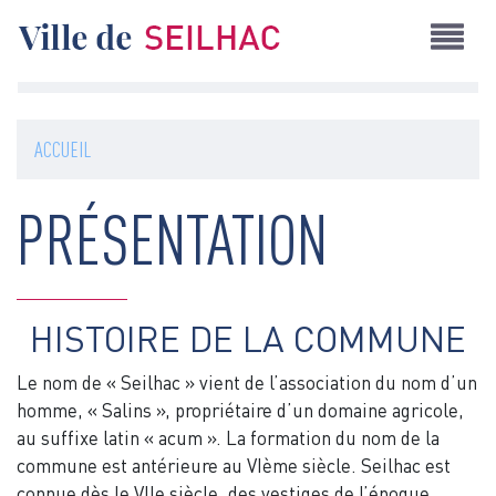
Aller
au
contenu
principal
ACCUEIL
PRÉSENTATION
HISTOIRE DE LA COMMUNE
Le nom de « Seilhac » vient de l’association du nom d’un
homme, « Salins », propriétaire d’un domaine agricole,
au suffixe latin « acum ». La formation du nom de la
commune est antérieure au VIème siècle. Seilhac est
connue dès le VIIe siècle, des vestiges de l’époque