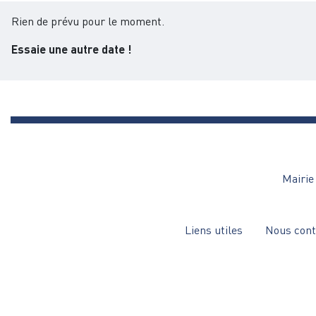
Rien de prévu pour le moment.
Essaie une autre date !
Mairie 
Menu
Liens utiles
Nous cont
Pied
de
page