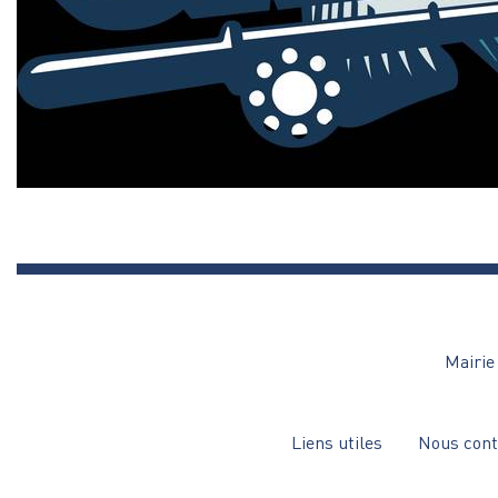
Mairie 
Menu
Liens utiles
Nous cont
Pied