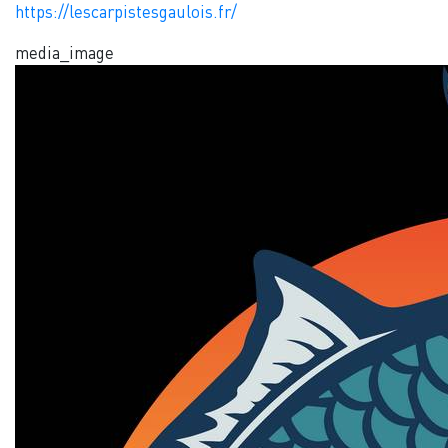
https://lescarpistesgaulois.fr/
media_image
Image